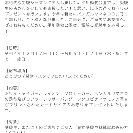
本格的な受験シーズンに突入しました。平川動物公園では、受験
生の皆さんを少しでも応援したい！と思い、以下の通りお守りの
プレゼントを行います。今年は新たにベンガルヤマネコのお守り
も加わり、全７種となりました。ご自分に、ご家族やお友達へ、
ぜひお持ちください。平川動物公園は、頑張る受験生を応援しま
す！
【日時】
令和４年１２月１７日（土）～令和５年３月２１日（水・祝）ま
で 終日
【配布場所】
どうぶつ学習館（スタッフにお申し出ください）
【内容】
ホワイトタイガー、ライオン、クロジャガー、ベンガルヤマネコ
の足型及びコアラ、レッサーパンダ、フタユビナマケモノの写真
がプリントされたカードサイズのお守りをプレゼントいたしま
す。
【対象】
受験生、またはそのご家族やご友人（資格受験や就職試験等の方