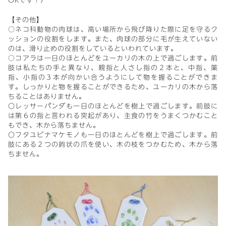
OKです！）
【その他】
○ネコ科動物の肉球は、高い場所から飛び降りた際に足を守るク
ッションの役割をします。また、肉球の部分に毛が生えていない
のは、滑り止めの役割をしているといわれています。
○コアラは一日のほとんどをユーカリの木の上で過ごします。前
肢は私たちの手と異なり、親指と人さし指の２本と、中指、薬
指、小指の３本が向かい合うようにして物を握ることができま
す。しっかりと物を握ることができるため、ユーカリの木から落
ちることはありません。
〇レッサーパンダも一日のほとんどを樹上で過ごします。前肢に
は第６の指と言われる突起があり、主食の竹をうまくつかむこと
もでき、木から落ちません。
〇フタユビナマケモノも一日のほとんどを樹上で過ごします。前
肢にある２つの鉤状の爪を使い、木の枝をつかむため、木から落
ちません。