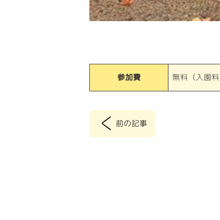
参加費
無料（入園料
<
前の記事
投
稿
ナ
ビ
ゲ