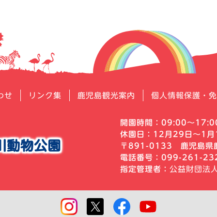
わせ
リンク集
鹿児島観光案内
個人情報保護・免
開園時間：09:00～17:0
休園日：12月29日～1月
川動物公園
〒891-0133
鹿児島県鹿
電話番号：099-261-2
指定管理者：
公益財団法