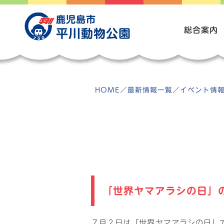
Skip
to
鹿児島市
content
総合案内
平川動物公園
HOME
／
最新情報一覧
／
イベント情
「世界ヤマアラシの日」
７月２日は「世界ヤマアラシの日」