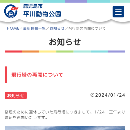
Skip
鹿児島市
to
平川動物公園
content
HOME
／
最新情報一覧
／
お知らせ
／
飛行塔の再開について
お知らせ
飛行塔の再開について
2024/01/24
お知らせ
修理のために運休していた飛行塔につきまして、1/24 正午より
運転を再開いたします。