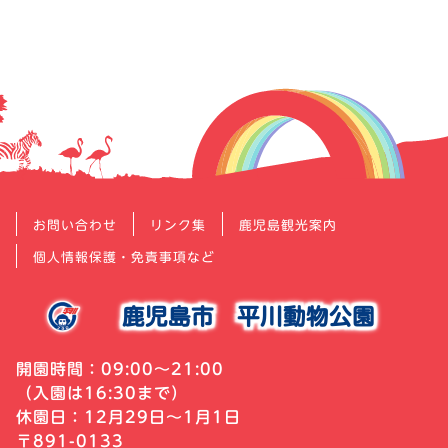
ー
シ
ョ
ン
お問い合わせ
リンク集
鹿児島観光案内
個人情報保護・免責事項など
鹿児島市
平川動物公園
開園時間：09:00～21:00
（入園は16:30まで）
休園日：12月29日～1月1日
〒891-0133