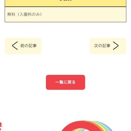
無料（入園料のみ）
<
>
前の記事
次の記事
投
稿
ナ
一覧に戻る
ビ
ゲ
ー
シ
ョ
ン