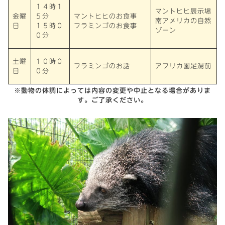
１４時１
マントヒヒ展示場
金曜
５分
マントヒヒのお食事
南アメリカの自然
日
１５時０
フラミンゴのお食事
ゾーン
０分
土曜
１０時０
フラミンゴのお話
アフリカ園足湯前
日
０分
※動物の体調によっては内容の変更や中止となる場合がありま
す。ご了承ください。