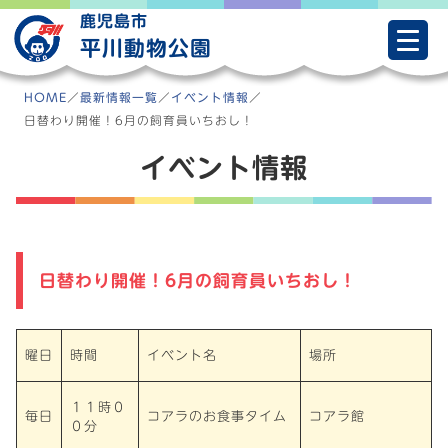
Skip
鹿児島市
to
平川動物公園
content
HOME
／
最新情報一覧
／
イベント情報
／
日替わり開催！6月の飼育員いちおし！
イベント情報
日替わり開催！6月の飼育員いちおし！
曜日
時間
イベント名
場所
１１時０
毎日
コアラのお食事タイム
コアラ館
０分