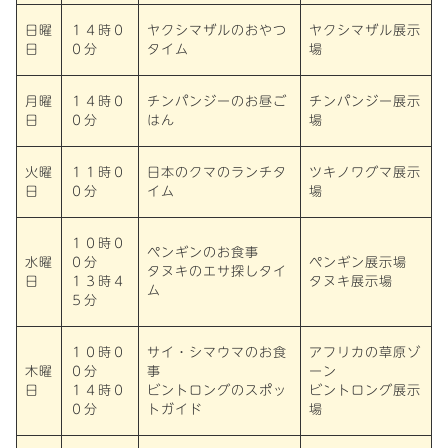
日曜
１４時０
ヤクシマザルのおやつ
ヤクシマザル展示
日
０分
タイム
場
月曜
１４時０
チンパンジーのお昼ご
チンパンジー展示
日
０分
はん
場
火曜
１１時０
日本のクマのランチタ
ツキノワグマ展示
日
０分
イム
場
１０時０
ペンギンのお食事
水曜
０分
ペンギン展示場
タヌキのエサ探しタイ
日
１３時４
タヌキ展示場
ム
５分
１０時０
サイ・シマウマのお食
アフリカの草原ゾ
木曜
０分
事
ーン
日
１４時０
ビントロングのスポッ
ビントロング展示
０分
トガイド
場