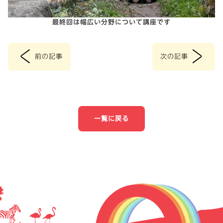
最終回は幅広い分野について講座です
<
>
前の記事
次の記事
投
稿
ナ
一覧に戻る
ビ
ゲ
ー
シ
ョ
ン