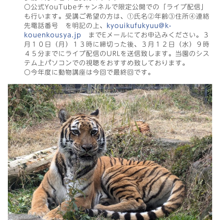
〇公式YouTubeチャンネルで限定公開での「ライブ配信」
も行います。受講ご希望の方は、①氏名②年齢③住所④連絡
先電話番号 を明記の上、
kyouikufukyuu@k-
kouenkousya.jp
までEメールにてお申込みください。３
月１０日（月）１３時に締切った後、３月１２日（水）９時
４５分までにライブ配信のURLを送信致します。当園のシス
テム上パソコンでの視聴をおすすめ致しております。
〇今年度に動物講座は今回で最終回です。