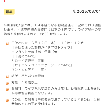
2025/03/01
募集
平川動物公園では、１４年目となる動物講座を下記のとおり開催
します。４講座連続の最終回は以下の３題です。ライブ配信の受
講者も受付けますので、お知らせ致します。
日時と内容 ３月１２日（水） １０時～１２時
「手話を使った動物ガイドプロトタイプ」
ベンガルトラ等担当 伊藤（僚）
「干潟について」
シロサイ等担当 江川
「サイエンスコミュニケーターについて」
マントヒヒ等担当 菊村
場所 どうぶつ学習館
対象 １８歳以上
参加料 ライブ配信受講者の方は無料。動画視聴による通信
料等は各自負担となります。
その他 参加者は事前募集で決まっている３７名の他、当日
参加の方も若干名受付けます。