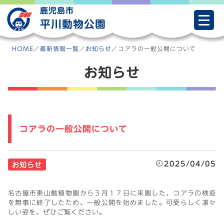
Skip
鹿児島市
to
平川動物公園
content
HOME
／
最新情報一覧
／
お知らせ
／
コアラの一般公開について
お知らせ
コアラの一般公開について
2025/04/05
お知らせ
名古屋市東山動植物園から３月１７日に来園した、コアラの検疫
を無事に終了したため、一般公開を始めました。可愛らしく凛々
しい姿を、ぜひご覧ください。