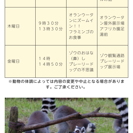
オランウータ
オランウータ
ンにズームイ
９時３０分
ン屋外展示場
木曜日
ン！！
１３時３０分
アフリカ園足
フラミンゴの
湯前
お食事
ゾウのおはな
ゾウ観覧通路
１４時
（鼻）し
金曜日
プレーリード
１４時５０分
プレーリード
ッグ展示場
ッグの不思議
※動物の体調によっては内容の変更や中止となる場合がありま
す。ご了承ください。