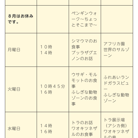
ペンギンウォ
８月はお休み
ーク～ちょっ
です。
とそこまで～
シマウマのお
アフリカ園
１０時
食事
月曜日
世界のサルゾ
１４時
ブッラザグエ
ーン
ノンのお話
ウサギ・モル
ふれあいラン
モットのお食
ドガラスビュ
１０時４５分
事
火曜日
ー
１６時
ふしぎな動物
ふしぎな動物
ゾーンのお食
ゾーン
事
トラ展示場
トラのお話
１４時
（アシカ側）
水曜日
ワオキツネザ
１６時
ワオキツネザ
ルのお食事
ルの島