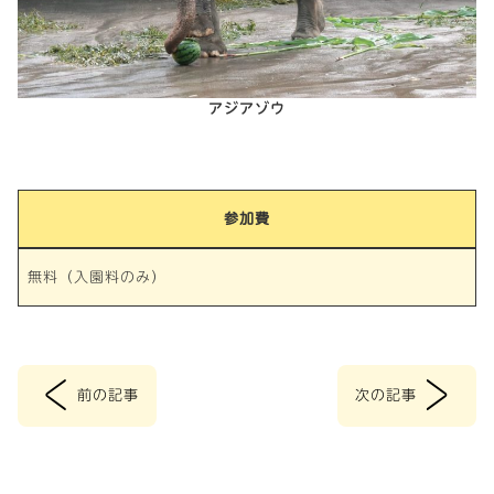
アジアゾウ
参加費
無料（入園料のみ）
<
>
前の記事
次の記事
投
稿