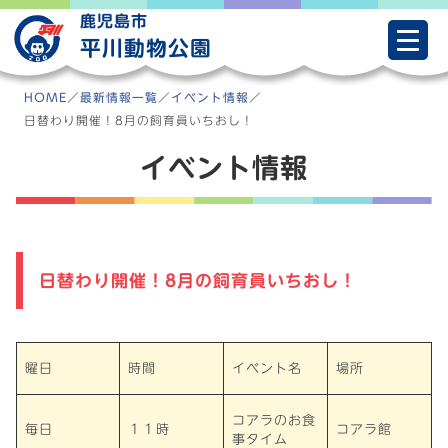
Skip
鹿児島市
to
平川動物公園
content
HOME
／
最新情報一覧
／
イベント情報
／
日替わり開催！8月の飼育員いちおし！
イベント情報
日替わり開催！8月の飼育員いちおし！
曜日
時間
イベント名
場所
コアラのお食
毎日
１１時
コアラ館
事タイム