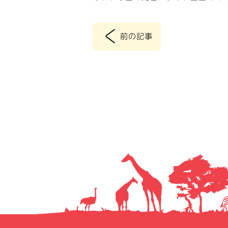
<
前の記事
投
稿
ナ
ビ
ゲ
ー
シ
ョ
ン