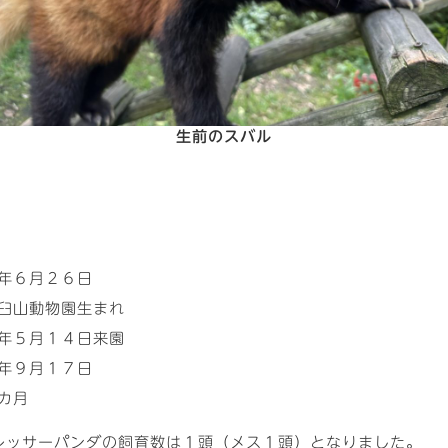
生前のスバル
ス
６月２６日
動物園生まれ
５月１４日来園
９月１７日
カ月
レッサーパンダの飼育数は１頭（メス１頭）となりました。