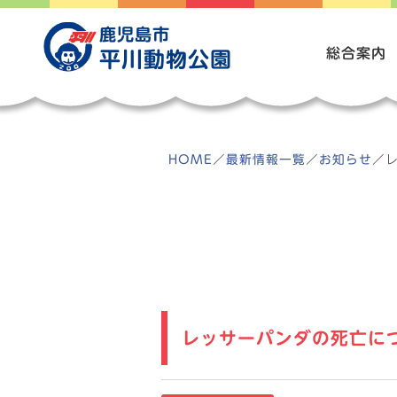
Skip
to
鹿児島市
content
総合案内
平川動物公園
HOME
／
最新情報一覧
／
お知らせ
／
レッサーパンダの死亡に