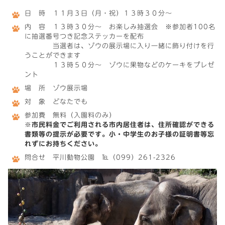
日 時 １１月３日（月・祝）１３時３０分〜
内 容 １３時３０分〜 お楽しみ抽選会 ※参加者100名
に抽選番号つき記念ステッカーを配布
当選者は、ゾウの展示場に入り一緒に飾り付けを行
うことができます
１３時５０分〜 ゾウに果物などのケーキをプレゼ
ント
場 所 ゾウ展示場
対 象 どなたでも
参加費 無料（入園料のみ）
※市民料金でご利用される市内居住者は、住所確認ができる
書類等の提示が必要です。小・中学生のお子様の証明書等忘
れずにお持ちください。
問合せ 平川動物公園 ℡（099）261-2326