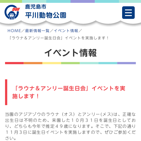
Skip
鹿児島市
to
平川動物公園
content
HOME
／
最新情報一覧
／
イベント情報
／
「ラウナ＆アンリー誕生日会」イベントを実施します！
イベント情報
「ラウナ＆アンリー誕生日会」イベントを実
施します！
当園のアジアゾウのラウナ（オス）とアンリー(メス)は、正確な
出生日は不明のため、来園した１０月３１日を誕生日としてお
り、どちらも今年で推定４９歳になります。そこで、下記の通り
１１月３日に誕生日イベントを実施しますので、ぜひご参加くだ
さい。