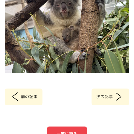
<
>
前の記事
次の記事
投
稿
ナ