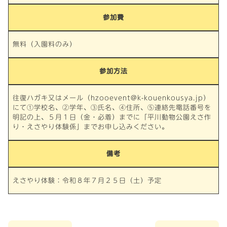
参加費
無料（入園料のみ）
参加方法
往復ハガキ又はメール（hzooevent@k-kouenkousya.jp）
にて①学校名、②学年、③氏名、④住所、⑤連絡先電話番号を
明記の上、５月１日（金・必着）までに「平川動物公園えさ作
り・えさやり体験係」までお申し込みください。
備考
えさやり体験：令和８年７月２５日（土）予定