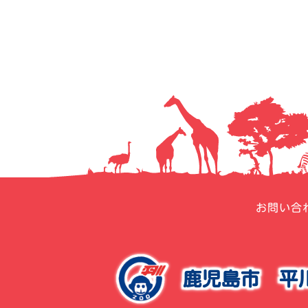
ナ
ビ
ゲ
ー
シ
ョ
ン
お問い合
鹿児島市
平