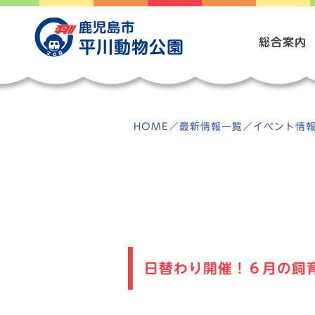
Skip
to
鹿児島市
content
総合案内
平川動物公園
HOME
／
最新情報一覧
／
イベント情
日替わり開催！６月の飼