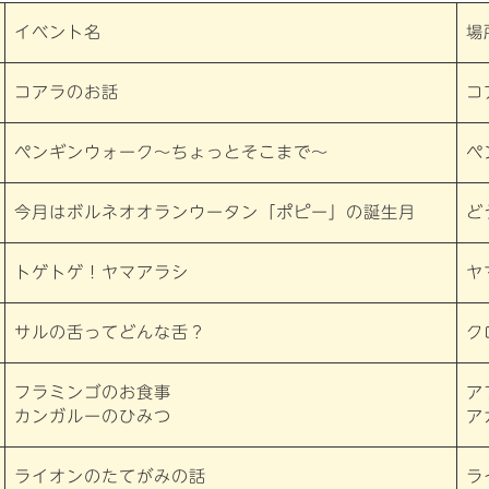
イベント名
場
コアラのお話
コ
ペンギンウォーク〜ちょっとそこまで〜
ペ
今月はボルネオオランウータン「ポピー」の誕生月
ど
トゲトゲ！ヤマアラシ
ヤ
サルの舌ってどんな舌？
ク
フラミンゴのお食事
ア
カンガルーのひみつ
ア
ライオンのたてがみの話
ラ