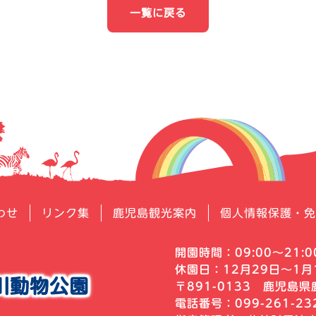
一覧に戻る
わせ
リンク集
鹿児島観光案内
個人情報保護・免
開園時間：09:00～21:0
休園日：12月29日～1月
川動物公園
〒891-0133
鹿児島県鹿
電話番号：099-261-2