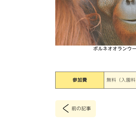
ボルネオオランウ
参加費
無料（入園料
<
前の記事
投
稿