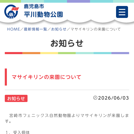
Skip
鹿児島市
to
平川動物公園
content
HOME
／
最新情報一覧
／
お知らせ
／
マサイキリンの来園について
お知らせ
マサイキリンの来園について
2026/06/03
お知らせ
宮崎市フェニックス自然動物園よりマサイキリンが来園しま
す。
１．受入個体