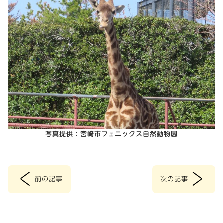
写真提供：宮崎市フェニックス自然動物園
<
>
前の記事
次の記事
投
稿