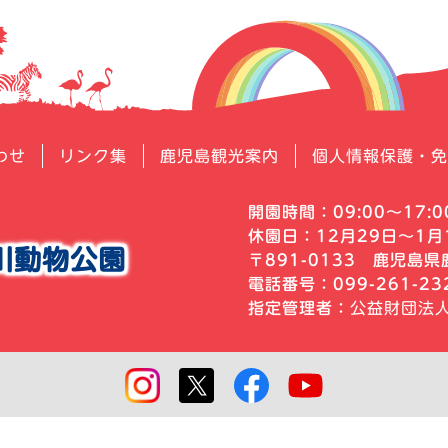
わせ
リンク集
鹿児島観光案内
個人情報保護・免
開園時間：09:00～17:0
休園日：12月29日～1月
川動物公園
〒891-0133
鹿児島県鹿
電話番号：099-261-2
指定管理者：
公益財団法
Copyright hirakawa zoological park All Rights Reserved.