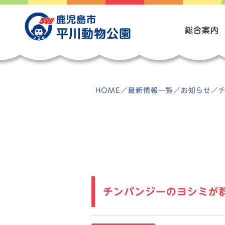
Skip
to
鹿児島市
content
総合案内
平川動物公園
HOME
／
最新情報一覧
／
お知らせ
／
チンパンジーのヨシミが