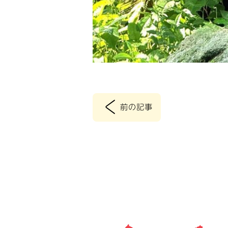
<
前の記事
投
稿
ナ
ビ
ゲ
ー
シ