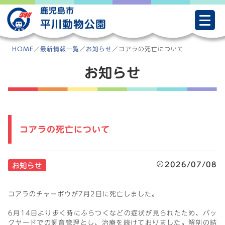
Skip
鹿児島市
to
平川動物公園
content
HOME
／
最新情報一覧
／
お知らせ
／
コアラの死亡について
お知らせ
コアラの死亡について
2026/07/08
お知らせ
コアラのチャーボウが7月2日に死亡しました。
6月14日より歩く時にふらつくなどの症状が見られたため、バッ
クヤードでの飼育管理とし、治療を続けておりました。解剖の結