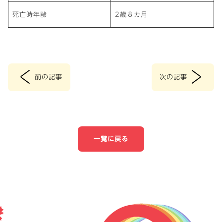
死亡時年齢
2歳８カ月
<
>
前の記事
次の記事
投
稿
ナ
一覧に戻る
ビ
ゲ
ー
シ
ョ
ン