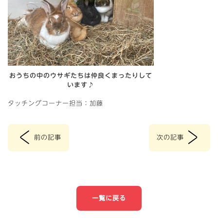
おうちの中のウサギたちは仲良くまったりして
います♪
タッチングコーナー担当：加藤
<
>
前の記事
次の記事
投
稿
ナ
一覧に戻る
ビ
ゲ