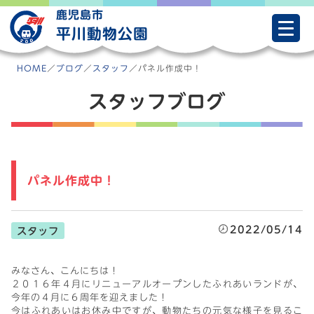
Skip
鹿児島市
to
平川動物公園
content
HOME
／
ブログ
／
スタッフ
／
パネル作成中！
スタッフブログ
パネル作成中！
2022/05/14
スタッフ
みなさん、こんにちは！
２０１６年４月にリニューアルオープンしたふれあいランドが、
今年の４月に６周年を迎えました！
今はふれあいはお休み中ですが、動物たちの元気な様子を見るこ