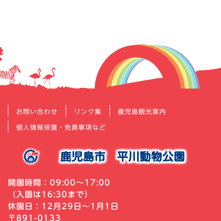
ー
シ
ョ
ン
お問い合わせ
リンク集
鹿児島観光案内
個人情報保護・免責事項など
鹿児島市
平川動物公園
開園時間：09:00～17:00
（入園は16:30まで）
休園日：12月29日～1月1日
〒891-0133