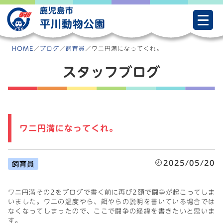
Skip
鹿児島市
to
平川動物公園
content
HOME
／
ブログ
／
飼育員
／
ワニ円満になってくれ。
スタッフブログ
ワニ円満になってくれ。
2025/05/20
飼育員
ワニ円満その2をブログで書く前に再び2頭で闘争が起こってしま
いました。ワニの温度やら、餌やらの説明を書いている場合では
なくなってしまったので、ここで闘争の経緯を書きたいと思いま
す。