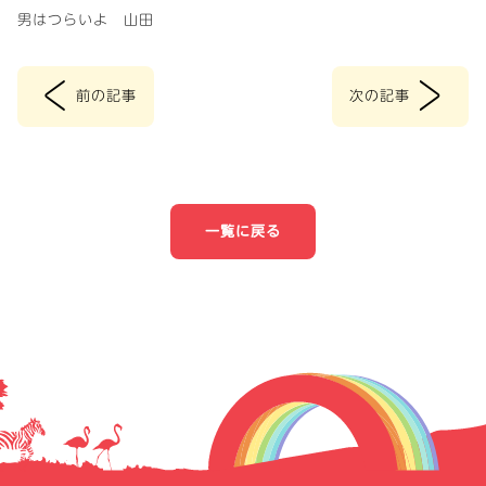
男はつらいよ 山田
<
>
前の記事
次の記事
投
稿
ナ
一覧に戻る
ビ
ゲ
ー
シ
ョ
ン