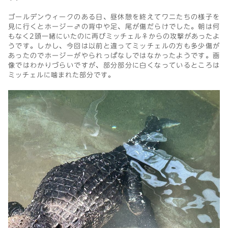
ゴールデンウィークのある日、昼休憩を終えてワニたちの様子を
見に行くとホージー♂の背中や足、尾が傷だらけでした。朝は何
もなく2頭一緒にいたのに再びミッチェル♀からの攻撃があったよ
うです。しかし、今回は以前と違ってミッチェルの方も多少傷が
あったのでホージーがやられっぱなしではなかったようです。画
像ではわかりづらいですが、部分部分に白くなっているところは
ミッチェルに噛まれた部分です。