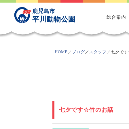
Skip
to
鹿児島市
content
総合案内
平川動物公園
HOME
／
ブログ
／
スタッフ
／
七夕です
七夕です☆竹のお話