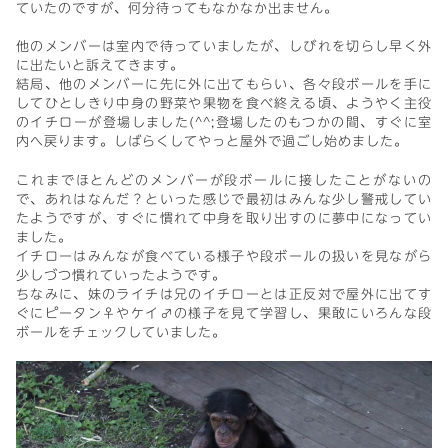
ていたのですが、何分待ってもなかなか出ません。
他のメンバーは室内で待っていましたが、しびれを切らし早く外
に出たいと訴えてきます。
結局、他のメンバーに先に外に出てもらい、各々段ボールを手に
してひとしきり中身の野菜や果物を食べ終える頃、ようやく主役
のイチローが登場しました(^^;登場したのもつかの間、すぐに室
内へ戻ります。しばらくしてやっと屋外で過ごし始めました。
これまでほとんどのメンバーが段ボールに接したことがないの
で、あれはなんだ？といった感じで最初はみんな少し警戒してい
たようですが、すぐに慣れて中身を取り出すのに夢中になってい
ました。
イチローはみんなが食べている様子や段ボールの扱いを見ながら
少しづつ慣れていったようです。
ちなみに、妹のライチは兄のイチローとは正反対で屋外に出てす
ぐにピータン♀やケイ♂の様子を見て学習し、果敢にいろんな段
ボールをチェックしていました。