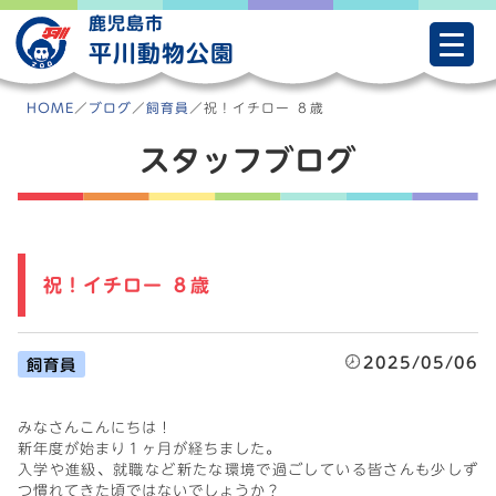
Skip
鹿児島市
to
平川動物公園
content
HOME
／
ブログ
／
飼育員
／
祝！イチロー ８歳
スタッフブログ
祝！イチロー ８歳
2025/05/06
飼育員
みなさんこんにちは！
新年度が始まり１ヶ月が経ちました。
入学や進級、就職など新たな環境で過ごしている皆さんも少しず
つ慣れてきた頃ではないでしょうか？