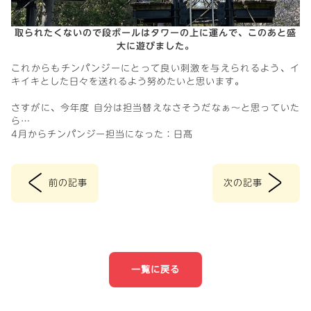
取られたくないので段ボールはタワーの上に運んで、このあと盛
大に遊びました。
これからもチンパンジーにとって良い刺激を与えられるよう、イ
キイキとした日々を送れるよう努めたいと思います。
さすがに、今年度 自分は担当替えなさそうだなぁ～と思っていた
ら…
4月からチンパンジー担当になった：日髙
<
>
前の記事
次の記事
投
稿
ナ
一覧に戻る
ビ
ゲ
ー