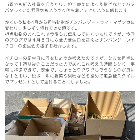
当園でも新入社員を迎えたり、担当替えによる引継ぎなどでバタ
バタしていた雰囲気もようやく落ち着いてきたように感じます。
かくいう私も4月から担当動物がチンパンジー・ラマ・マゲシカに
変わり、少しずつ慣れてきた頃です。
担当動物のあれこれは今後もお伝えしていくつもりですが、今回
のブログでは４月８日に８歳の誕生日を迎えたチンパンジー♂イ
チローの誕生会の様子を紹介します。
イチローの誕生日に何をしようか考えたのですが、なんせ担当に
なって１週間後のことだったのであれこれ考える時間もなく…手
軽に準備できて、安全で、ちょっとワクワクしそうなものが良い
な！と思い、段ボールに野菜や果物などを詰めて宅急便スタイル
でプレゼントとして届けることにしました。