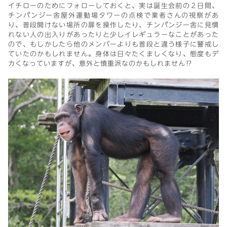
イチローのためにフォローしておくと、実は誕生会前の２日間、
チンパンジー舎屋外運動場タワーの点検で業者さんの視察があ
り、普段開けない場所の扉を操作したり、チンパンジー舎に見慣
れない人の出入りがあったりと少しイレギュラーなことがあった
ので、もしかしたら他のメンバーよりも普段と違う様子に警戒し
ていたのかもしれません。身体は日々たくましくなり、態度もデ
カくなっていますが、意外と慎重派なのかもしれません⁉