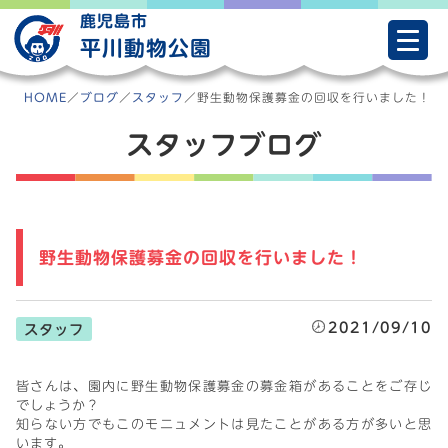
Skip
鹿児島市
to
平川動物公園
content
HOME
／
ブログ
／
スタッフ
／
野生動物保護募金の回収を行いました！
スタッフブログ
野生動物保護募金の回収を行いました！
2021/09/10
スタッフ
皆さんは、園内に野生動物保護募金の募金箱があることをご存じ
でしょうか？
知らない方でもこのモニュメントは見たことがある方が多いと思
います。