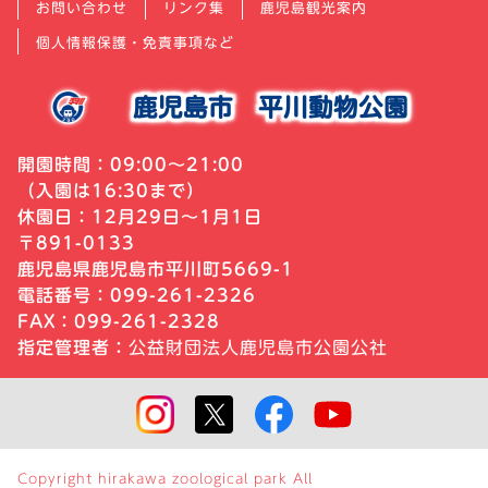
お問い合わせ
リンク集
鹿児島観光案内
個人情報保護・免責事項など
鹿児島市
平川動物公園
開園時間：09:00～21:00
（入園は16:30まで）
休園日：12月29日～1月1日
〒891-0133
鹿児島県鹿児島市平川町5669-1
電話番号：099-261-2326
FAX：099-261-2328
指定管理者：
公益財団法人鹿児島市公園公社
Copyright hirakawa zoological park All