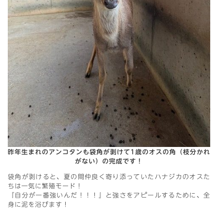
昨年生まれのアンコタンも袋角が剥けて1歳のオスの角（枝分かれ
がない）の完成です！
袋角が剥けると、夏の間仲良く寄り添っていたハナジカのオスた
ちは一気に繁殖モード！
『自分が一番強いんだ！！！』と強さをアピールするために、全
身に泥を浴びます！