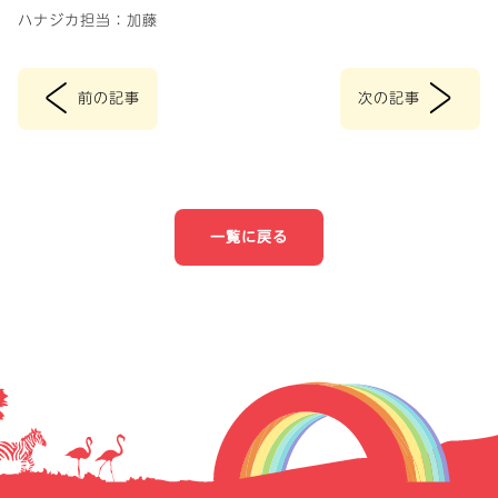
ハナジカ担当：加藤
<
>
前の記事
次の記事
投
稿
ナ
一覧に戻る
ビ
ゲ
ー
シ
ョ
ン