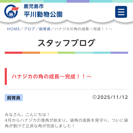
Skip
鹿児島市
to
平川動物公園
content
HOME
／
ブログ
／
飼育員
／
ハナジカの角の成長～完成！！～
スタッフブログ
ハナジカの角の成長～完成！！～
2025/11/12
飼育員
みなさん、こんにちは！
4月からハナジカの落角が始まり、袋角の成長を見守り、ついに袋
角が剥けて立派な角が完成しました！