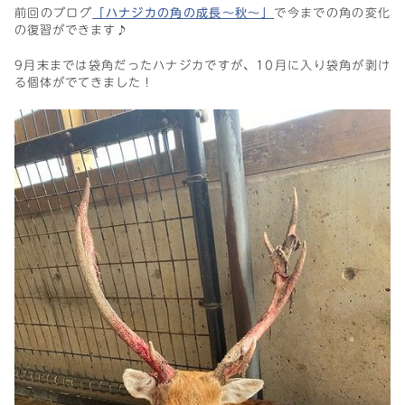
前回のブログ
「ハナジカの角の成長～秋～」
で今までの角の変化
の復習ができます♪
9月末までは袋角だったハナジカですが、10月に入り袋角が剥け
る個体がでてきました！