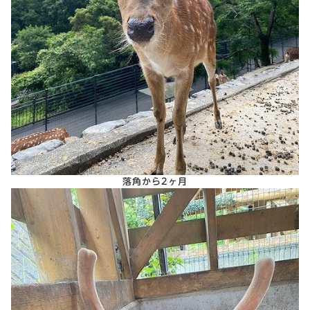
落角から2ヶ月