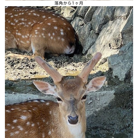
落角から1ヶ月