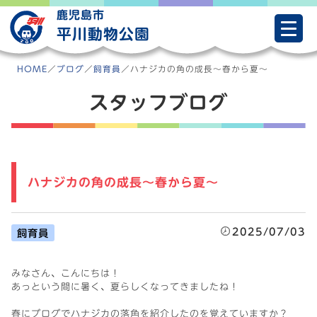
Skip
鹿児島市
to
平川動物公園
content
HOME
／
ブログ
／
飼育員
／
ハナジカの角の成長～春から夏～
スタッフブログ
ハナジカの角の成長～春から夏～
2025/07/03
飼育員
みなさん、こんにちは！
あっという間に暑く、夏らしくなってきましたね！
春にブログでハナジカの落角を紹介したのを覚えていますか？