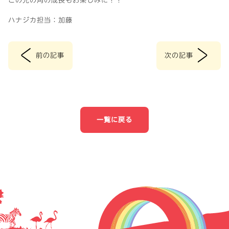
この先の角の成長もお楽しみに！！
ハナジカ担当：加藤
<
>
前の記事
次の記事
投
稿
ナ
一覧に戻る
ビ
ゲ
ー
シ
ョ
ン