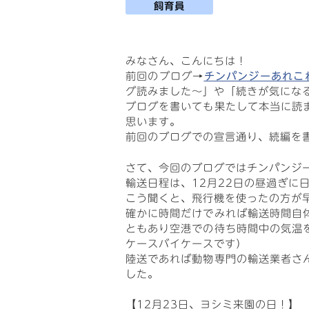
飼育員
みなさん、こんにちは！
前回のブログ→
チンパンジーあれこれ
グ読みました～」や「続きが気にな
ブログを書いても果たして本当に読
思います。
前回のブログでの宣言通り、続編を
さて、今回のブログではチンパンジ
輸送日程は、12月22日の昼過ぎに
こう聞くと、飛行機を使ったの方が
確かに時間だけでみれば輸送時間自
ともあり空港での待ち時間中の気温
ケースバイケースです）
陸送であれば動物専門の輸送業者さ
した。
【12月23日、ヨシミ来園の日！】