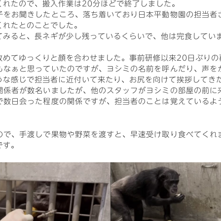
くれたので、搬入作業は20分ほどで終了しました。
子をお聞きしたところ、落ち着いており日本平動物園の担当者
くれたとのことでした。
てみると、長ネギが少し残っているくらいで、他は完食してい
改めてゆっくりと顔を合わせました。事前研修以来20日ぶりの
もなぁと思っていたのですが、ヨシミの名前を呼んだり、声を
うな感じで担当者に近付いて来たり、お尻を向けて挨拶してき
関係者が数名いましたが、他のスタッフがヨシミの部屋の前に
で数日会った程度の関係ですが、担当者のことは覚えているよ
ので、手渡しで果物や野菜を渡すと、早速受け取り食べてくれ
です。