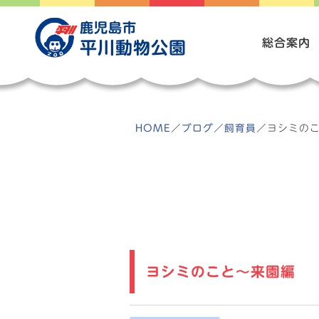
Skip
to
鹿児島市
content
総合案内
平川動物公園
HOME
／
ブログ
／
飼育員
／
ヨシミの
ヨシミのこと～来園編