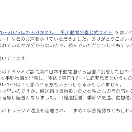
～2025年のふりかえり – 平川動物公園公式サイト
を書い
る～」などのお声をかけていただきました。ありがとうござい
まれているかが分からないので、読んでいただき少しでもチン
書いています。
ーの♀ヨシミが静岡県の日本平動物園から当園に到着した日の
日本平動物園を出発し、陸路で翌日午前中に鹿児島着というも
早いのでは？と思われる方もいらっしゃるかもしれません。
体は早いのですが、輸送箱は貨物扱いのため私たちの目の届か
を考慮し陸送となりました。（輸送距離、季節や気温、動物種
んのトラックで温度も管理され、こまめに状態確認なども行わ