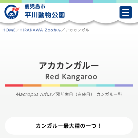
Skip
鹿児島市
to
平川動物公園
content
HOME
／
HIRAKAWA Zooかん
／
アカカンガルー
アカカンガルー
Red Kangaroo
Macropus rufus
／
双前歯目（有袋目） カンガルー科
カンガルー最大種の一つ！