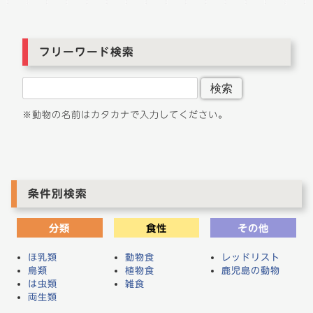
ゲ
ー
シ
フリーワード検索
ョ
ン
検索
※動物の名前はカタカナで入力してください。
条件別検索
分類
食性
その他
ほ乳類
動物食
レッドリスト
鳥類
植物食
鹿児島の動物
は虫類
雑食
両生類