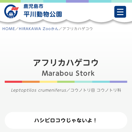
Skip
鹿児島市
to
平川動物公園
content
HOME
／
HIRAKAWA Zooかん
／
アフリカハゲコウ
アフリカハゲコウ
Marabou Stork
Leptoptilos crumeniferus
／
コウノトリ目 コウノトリ科
ハシビロコウじゃないよ！