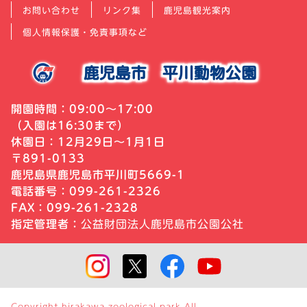
お問い合わせ
リンク集
鹿児島観光案内
個人情報保護・免責事項など
鹿児島市
平川動物公園
開園時間：09:00～17:00
（入園は16:30まで）
休園日：12月29日～1月1日
〒891-0133
鹿児島県鹿児島市平川町5669-1
電話番号：099-261-2326
FAX：099-261-2328
指定管理者：
公益財団法人鹿児島市公園公社
Copyright hirakawa zoological park All