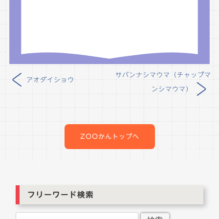
<
サバンナシマウマ（チャップマ
アオダイショウ
>
ンシマウマ）
投
稿
ナ
ZOOかんトップへ
ビ
ゲ
ー
シ
ョ
フリーワード検索
ン