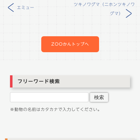
<
ツキノワグマ（ニホンツキノワ
エミュー
>
グマ）
投
稿
ナ
ZOOかんトップへ
ビ
ゲ
ー
シ
ョ
フリーワード検索
ン
検索
※動物の名前はカタカナで入力してください。