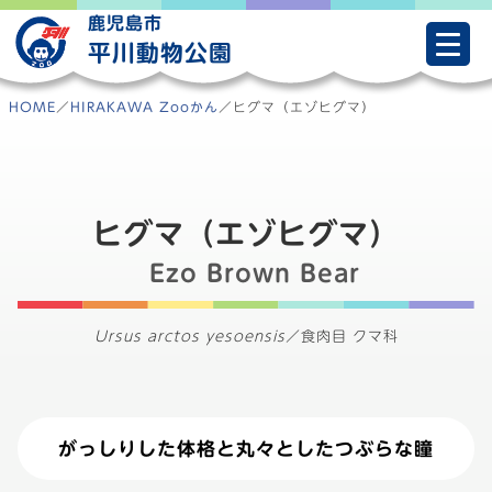
Skip
鹿児島市
to
平川動物公園
content
HOME
／
HIRAKAWA Zooかん
／
ヒグマ（エゾヒグマ）
ヒグマ（エゾヒグマ）
Ezo Brown Bear
Ursus arctos yesoensis
／
食肉目 クマ科
がっしりした体格と丸々としたつぶらな瞳