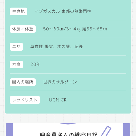
生息地
マダガスカル 東部の熱帯雨林
体長／体重
50～60㎝/3～4㎏ 尾55～65㎝
エサ
草食性 果実、木の葉、花等
寿命
20年
園内の場所
世界のサルゾーン
レッドリスト
IUCN:CR