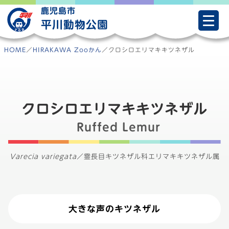
Skip
鹿児島市
to
平川動物公園
content
HOME
／
HIRAKAWA Zooかん
／
クロシロエリマキキツネザル
クロシロエリマキキツネザル
Ruffed Lemur
Varecia variegata
／
霊長目キツネザル科エリマキキツネザル属
大きな声のキツネザル