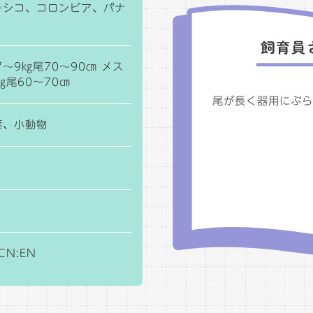
キシコ、コロンビア、パナ
7～9㎏尾70～90㎝ メス
㎏尾60～70㎝
尾が長く器用にぶら
葉、小動物
UCN:EN