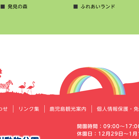
発見の森
ふれあいランド
わせ
リンク集
鹿児島観光案内
個人情報保護・免
開園時間：09:00～17:0
休園日：12月29日～1月