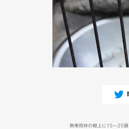
熱帯雨林の樹上に15～25