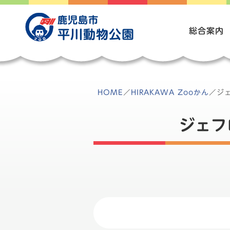
Skip
to
鹿児島市
content
総合案内
平川動物公園
HOME
／
HIRAKAWA Zooかん
／
ジ
ジェフ