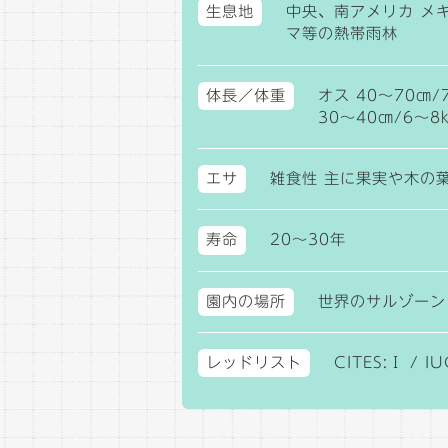
生息地
中央、南アメリカ メ
マ等の熱帯雨林
体長／体重
オス 40～70㎝/
30～40㎝/6～8
エサ
雑食性 主に果実や木の
寿命
20～30年
園内の場所
世界のサルゾーン
レッドリスト
CITES:Ⅰ / I