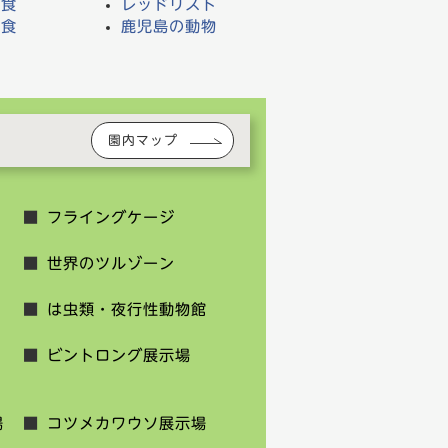
物食
レッドリスト
物食
鹿児島の動物
食
園内マップ
フライングケージ
世界のツルゾーン
は虫類・夜行性動物館
ビントロング展示場
場
コツメカワウソ展示場