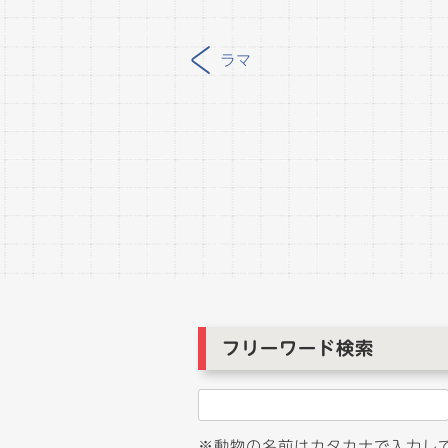
<
ラマ
投
稿
ナ
ビ
ゲ
ー
シ
ョ
フリーワード検索
ン
※動物の名前はカタカナで入力し