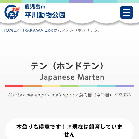
Skip
鹿児島市
to
平川動物公園
content
HOME
／
HIRAKAWA Zooかん
／
テン（ホンドテン）
テン（ホンドテン）
Japanese Marten
Martes melampus melampus
／
食肉目（ネコ目）イタチ科
木登りも得意です！※現在は飼育していま
せん