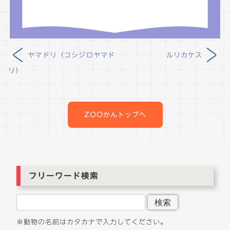
<
>
ヤマドリ（コシジロヤマド
ルリカケス
リ）
投
稿
ナ
ZOOかんトップへ
ビ
ゲ
ー
シ
ョ
フリーワード検索
ン
検索
※動物の名前はカタカナで入力してください。