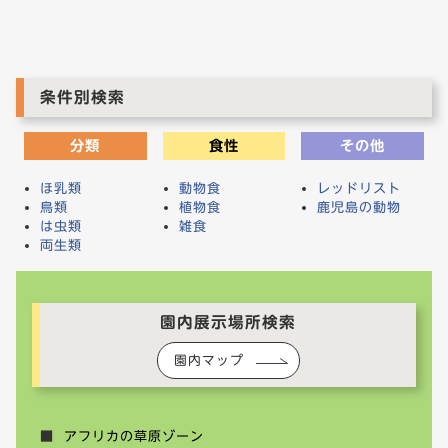
条件別検索
分類
食性
その他
ほ乳類
動物食
レッドリスト
鳥類
植物食
鹿児島の動物
は虫類
雑食
両生類
園内展示場所検索
園内マップ
アフリカの草原ゾーン