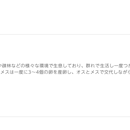
や疎林などの様々な環境で生息しており、群れで生活し一度つ
、メスは一度に3～4個の卵を産卵し、オスとメスで交代しなが