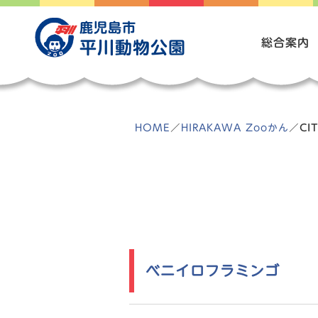
Skip
to
鹿児島市
content
総合案内
平川動物公園
HOME
／
HIRAKAWA Zooかん
／
CI
ベニイロフラミンゴ