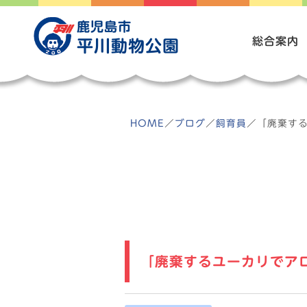
Skip
to
鹿児島市
content
総合案内
平川動物公園
HOME
／
ブログ
／
飼育員
／
「廃棄する
「廃棄するユーカリでアロ