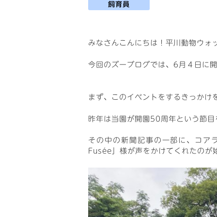
飼育員
みなさんこんにちは！平川動物ウォ
今回のズーブログでは、6月４日に
まず、このイベントをするきっかけ
昨年は当園が開園50周年という節
その中の新聞記事の一部に、コアラ
Fusée」様が声をかけてくれたの