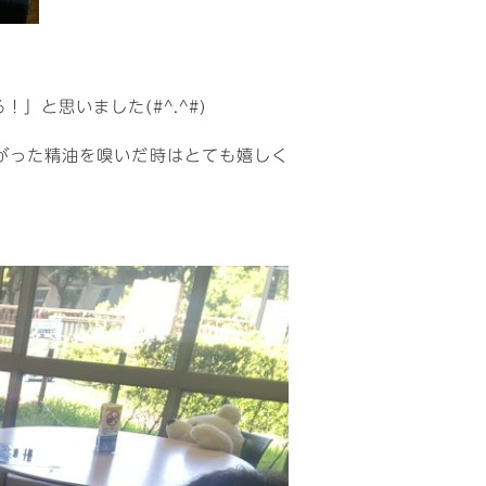
と思いました(#^.^#)
がった精油を嗅いだ時はとても嬉しく