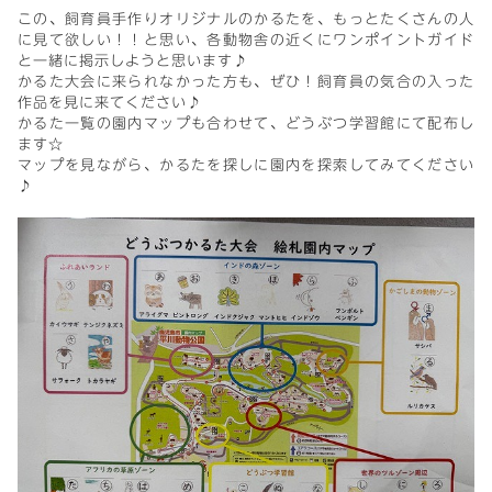
この、飼育員手作りオリジナルのかるたを、もっとたくさんの人
に見て欲しい！！と思い、各動物舎の近くにワンポイントガイド
と一緒に掲示しようと思います♪
かるた大会に来られなかった方も、ぜひ！飼育員の気合の入った
作品を見に来てください♪
かるた一覧の園内マップも合わせて、どうぶつ学習館にて配布し
ます☆
マップを見ながら、かるたを探しに園内を探索してみてください
♪