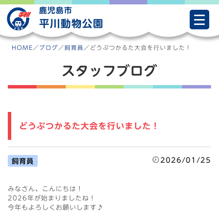
Skip
鹿児島市
to
平川動物公園
content
HOME
／
ブログ
／
飼育員
／
どうぶつかるた大会を行いました！
スタッフブログ
どうぶつかるた大会を行いました！
2026/01/25
飼育員
みなさん、こんにちは！
2026年が始まりましたね！
今年もよろしくお願いします♪