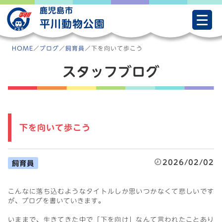
Skip
鹿児島市
to
平川動物公園
content
HOME
／
ブログ
／
飼育員
／
下を向いて歩こう
スタッフブログ
下を向いて歩こう
2026/02/02
飼育員
こんなに落ち込むようなタイトルしか思いつかなくて悲しいです
が、ブログを書いていきます。
いままで、生きてきた中で「下を向け」なんて言われたことあり