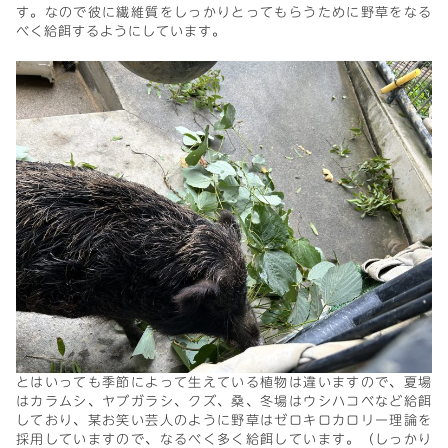
す。なので彼に繊維質をしっかりとってもらうために野草をなる
べく給餌するようにしています。
とはいっても季節によって生えている植物は違いますので、夏場
はカラムシ、ヤブガラシ、クズ、桑、冬場はウシハコベなど給餌
しており、某お笑い芸人のように野草はゼロキロカロリー理論を
採用していますので、なるべく多く給餌しています。（しっかり