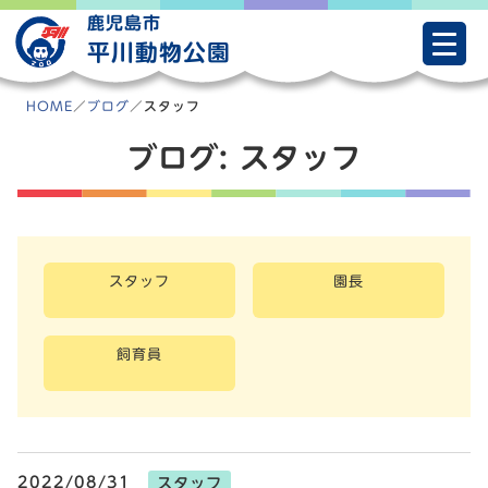
Skip
鹿児島市
to
平川動物公園
content
HOME
／
ブログ
／
スタッフ
ブログ:
スタッフ
スタッフ
園長
飼育員
2022/08/31
スタッフ