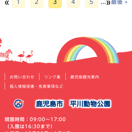
«
»
1
2
3
4
5
...
最後 »
お問い合わせ
リンク集
鹿児島観光案内
個人情報保護・免責事項など
鹿児島市
平川動物公園
開園時間：09:00～17:00
（入園は16:30まで）