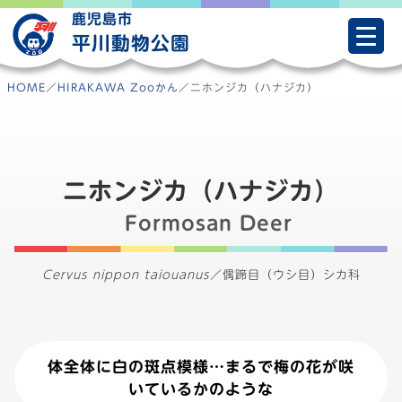
Skip
鹿児島市
to
平川動物公園
content
HOME
／
HIRAKAWA Zooかん
／
ニホンジカ（ハナジカ）
ニホンジカ（ハナジカ）
Formosan Deer
Cervus nippon taiouanus
／
偶蹄目（ウシ目）シカ科
体全体に白の斑点模様…まるで梅の花が咲
いているかのような