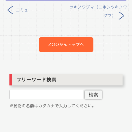
<
ツキノワグマ（ニホンツキノワ
エミュー
>
グマ）
投
稿
ナ
ZOOかんトップへ
ビ
ゲ
ー
シ
ョ
フリーワード検索
ン
検索
※動物の名前はカタカナで入力してください。