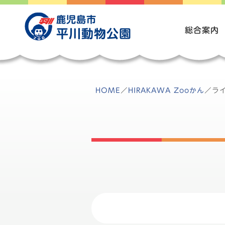
Skip
to
鹿児島市
content
総合案内
平川動物公園
HOME
／
HIRAKAWA Zooかん
／
ラ