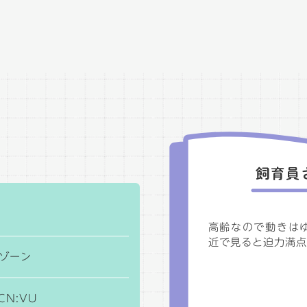
高齢なので動きは
近で見ると迫力満点
ゾーン
UCN:VU