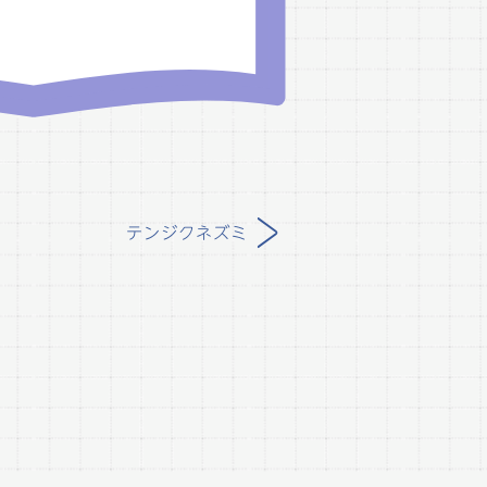
>
テンジクネズミ