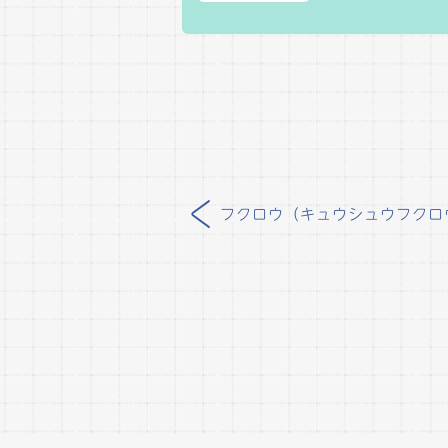
<
フクロウ（キュウシュウフクロ
投
稿
ナ
ビ
ゲ
ー