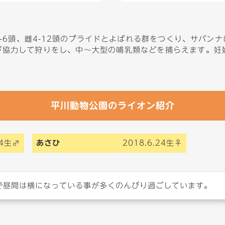
-6頭、雌4-12頭のプライドとよばれる群をつくり、サバン
協力して狩りをし、中～大型の哺乳類などを捕らえます。妊娠
平川動物公園のライオン紹介
24生♂
あさひ
2018.6.24生♀
で昼間は横になっている事が多くのんびり過ごしています。