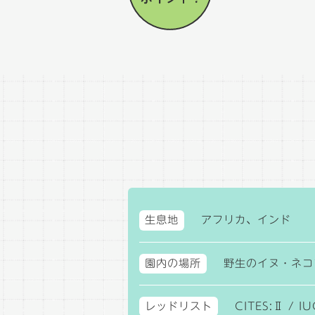
生息地
アフリカ、インド
園内の場所
野生のイヌ・ネコ
レッドリスト
CITES:Ⅱ / I