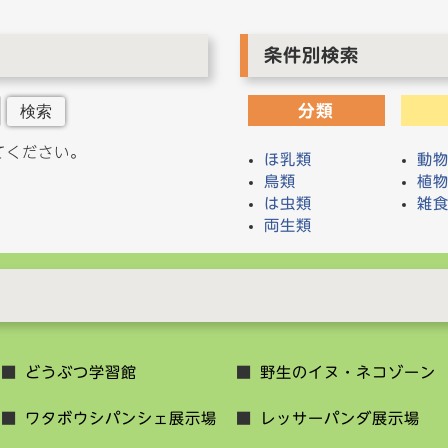
条件別検索
検索
分類
てください。
ほ乳類
動
鳥類
植
は虫類
雑
両生類
どうぶつ学習館
野生のイヌ・ネコゾーン
ワタボウシパンシェ展示場
レッサーパンダ展示場