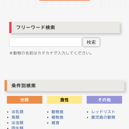
ゲ
ー
シ
ョ
フリーワード検索
ン
検索
※動物の名前はカタカナで入力してください。
条件別検索
分類
食性
その他
ほ乳類
動物食
レッドリスト
鳥類
植物食
鹿児島の動物
は虫類
雑食
両生類