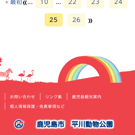
«
« 最初
...
10
...
22
23
24
»
25
26
お問い合わせ
リンク集
鹿児島観光案内
個人情報保護・免責事項など
鹿児島市
平川動物公園