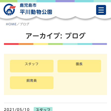
Skip
鹿児島市
to
平川動物公園
content
HOME
／
ブログ
アーカイブ:
ブログ
スタッフ
園長
飼育員
2021/05/10
スタッフ